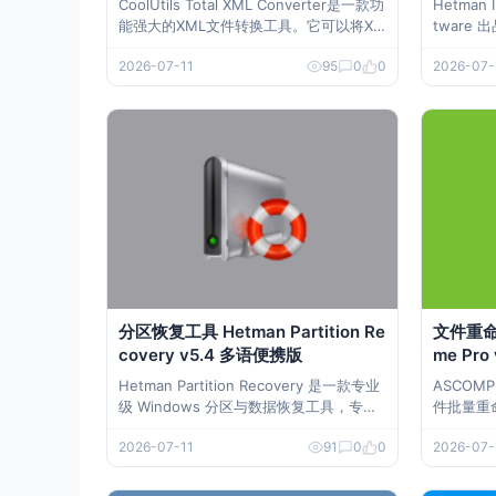
CoolUtils Total XML Converter是一款功
Hetman 
能强大的XML文件转换工具。它可以将XM
tware
L文件转换为多种格式，如CSV、JSON、
行为分析
2026-07-11
95
0
0
2026-07-
PDF和HTML等。同时，它还支持将其他
记录、密
格式的文件转换为XML文件。 下载地址 X
持穿透无
ML转换工具 CoolUtils Total XM
化后的数
分区恢复工具 Hetman Partition Re
文件重命名
covery v5.4 多语便携版
me Pr
Hetman Partition Recovery 是一款专业
ASCOM
级 Windows 分区与数据恢复工具，专注
件批量重
找回丢失、删除、损坏、格式化的分区，
速、方便
2026-07-11
91
0
0
2026-07-
可完整恢复分区内所有文件，支持各类存
作。 下载地址 文件重命名软件 ASCOMP
储介质，多语便携版免安装、即插即用。
F-Renam
软件下载 分区恢复工具 Hetman Partitio
克：https: