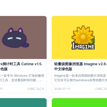
s倒计时工具 Catime v1.5.
轻量级图像浏览器 Imagine v2.6.
绿色版
中文绿色版
 是一款专为 Windows 打造的极简
Imagine是一款来自韩国的图片浏览器
时工具，支持番茄时钟功能，拥
它完全可以替代windows自带的图片
穿透界面与丰富自定义选项，时
器。尽管软件体积极小，仅约1M大小
11
89
0
0
2026-07-11
85
0
活，界面大小位置可自由调整，
它提供了丰富的功能。Imagine支持批
、工作、生活中的各类计时需
转换图像格式、屏幕截图、创建gif图
画、制作多页tif图像、以及图像查看
5.0 中文绿色版
项功能。此外，Imagine还是一款开源