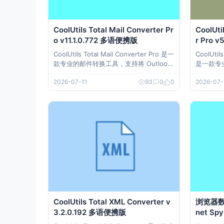
CoolUtils Total Mail Converter Pr
CoolUti
o v11.1.0.772 多语便携版
r Pro 
CoolUtils Total Mail Converter Pro 是一
CoolUtil
款专业的邮件转换工具，支持将 Outloo
是一款专业
k、Thunderbird、Windows Live Mail 等
够将 Out
2026-07-11
93
0
0
2026-07-
多种邮件格式（PST、MSG、EML、EML
SG、EM
X 等）转换为 PDF、TXT、HTML、DO
C、HTM
C、CSV 等常用格式。无论
式。支持
CoolUtils Total XML Converter v
浏览器数据
3.2.0.192 多语便携版
net S