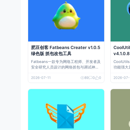
肥豆创客 Fatbeans Creater v1.0.5
CoolUti
绿色版 抓包改包工具
v4.1.
Fatbeans一款专为网络工程师、开发者及
CoolUtil
安全研究人员设计的网络抓包与调试神
功能强大
器。它基于TCP/IP协议构建，工作在网络
可以将各
2026-07-11
89
0
0
2026-07-
层，无需注入目标进程，即可轻松实现TC
的视频格式
P抓包、拦截、改包与发包的全能操作。F
时，它还
atbeans在功能设计上，博采众长，融合
可播放的格式
了Wireshark的抓包能力、Fiddler的友好
性以及WP