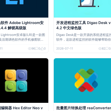
件 Adobe Lightroom安
开发进程监控工具 Digao Desk v
1.4.4 解锁高级版
4.2 中文绿色版
e Lightroom安卓版(LR)是一款图
Digao Desk是一款开源的系统进程监
及后期调色软件的手机修图软件.
软件，这款进程监控的软件能够帮助你
room调色软件破解版主要用于原始R
你电脑当中的各种进程进行监控和管理
11
96
0
0
2026-07-11
82
0
进行图像后期处理,例如清晰度,纹
相对于系统自带的进程管理工具来说可
胧,曲线和曝光,微调色彩,滤镜等
更为的直观一些，或许能够在一定的程
be
上面满足用户对于系统进程监控的需求
软件下载 开发进程监控工具 Digao Desk
v
辑器 Hex Editor Neo v
批量图片转换处理 reaConverter