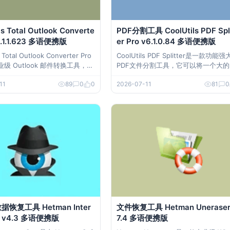
ls Total Outlook Converte
PDF分割工具 CoolUtils PDF Spli
v5.1.1.623 多语便携版
er Pro v6.1.0.84 多语便携版
s Total Outlook Converter Pro
CoolUtils PDF Splitter是一款功能
级 Outlook 邮件转换工具，能
PDF文件分割工具，它可以将一个大的
look 邮件（支持 PST、OST、M
F文件分割成多个较小的文件，方便用
11
89
0
0
2026-07-11
81
0
L 等格式）批量转换为 PDF、DO
理和处理PDF文档。 软件下载 PDF分割工
L、TXT、TIFF 等常用文档格
具 CoolUtils PDF Splitter Pro v6.1.0
筛选、规则、命令行处理及附件
多语便携版
恢复工具 Hetman Inter
文件恢复工具 Hetman Uneraser
py v4.3 多语便携版
7.4 多语便携版