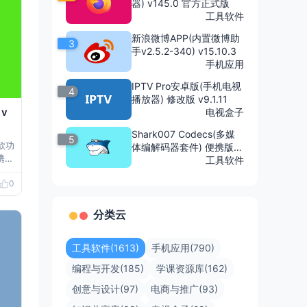
器) v145.0 官方正式版
工具软件
新浪微博APP(内置微博助
3
手v2.5.2-340) v15.10.3
手机应用
IPTV Pro安卓版(手机电视
4
播放器) 修改版 v9.1.11
 v
电视盒子
Shark007 Codecs(多媒
5
一款功
体编解码器套件) 便携版 v
携版
20.4.3
工具软件
换为
0
 等
样
公
分类云
工具软件(1613)
手机应用(790)
编程与开发(185)
学课资源库(162)
创意与设计(97)
电商与推广(93)