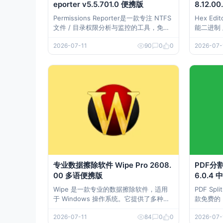
eporter v5.5.701.0 便携版
8.12.
Permissions Reporter是一款专注 NTFS
Hex Edi
文件 / 目录权限分析与监控的工具，免安
能二进制
装、无注册表写入，支持树 / 表双视图权
文件处理
2026-07-11
90
0
0
2026-07-
限分析、组织权限扫描、关键权限变更监
配开发、
控、自定义报告生成与实时更新，适配 Wi
多语便携版开箱即
ndows 文件服务器权限审计、合规检查与
编辑器 Hex
问题定位场景。 下载地址
1 多语
专业数据擦除软件 Wipe Pro 2608.
PDF分割
00 多语便携版
6.0.4
Wipe 是一款专业的数据擦除软件，适用
PDF Spli
于 Windows 操作系统。它提供了多种数
款免费的
据擦除方法，帮助用户彻底删除硬盘上的
轻松地将
2026-07-11
84
0
0
2026-07-
数据，防止数据恢复和泄露。Wipe 的设
以将多个