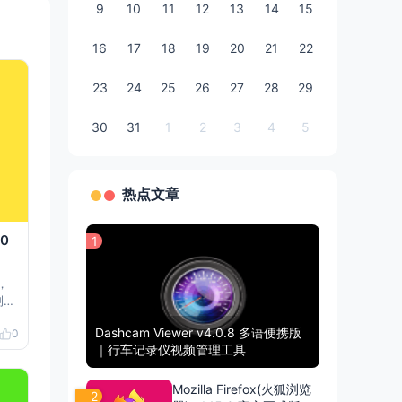
9
10
11
12
13
14
15
16
17
18
19
20
21
22
23
24
25
26
27
28
29
30
31
1
2
3
4
5
热点文章
0
1
，
浏览
，但
Dashcam Viewer v4.0.8 多语便携版
0
量
｜行车记录仪视频管理工具
片动
等多
的
Mozilla Firefox(火狐浏览
2