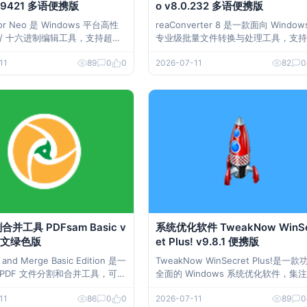
00.9421 多语便携版
o v8.0.232 多语便携版
tor Neo 是 Windows 平台高性
reaConverter 8 是一款面向 Window
 / 十六进制编辑工具，支持超大
专业级批量文件转换与处理工具，支持 
、多格式解析与专业级编辑，适
0+ 图像、矢量、RAW、CAD、PDF、O
11
89
0
0
2026-07-11
82
0
逆向、取证、数据恢复等场景，
ce、DICOM、GIS、HPGL 等格式，
用。 软件下载 十六进制
式转换、批量编辑、自动化流程于一体
 Editor Neo v8.12.00.942
广泛应用于摄影、设计、工程、医疗影
等领域。 下载地
合并工具 PDFsam Basic v
系统优化软件 TweakNow WinSe
 中文绿色版
et Plus! v9.8.1 便携版
t and Merge Basic Edition 是一
TweakNow WinSecret Plus!是一款
 PDF 文件分割和合并工具，可以
全面的 Windows 系统优化软件，集
 PDF 文件分割成多个部分，也可
表清理、磁盘垃圾清理、系统提速、隐
11
86
0
0
2026-07-11
89
0
 PDF 文件合并成一个文件。它是
保护与界面定制于一体，操作简单、安