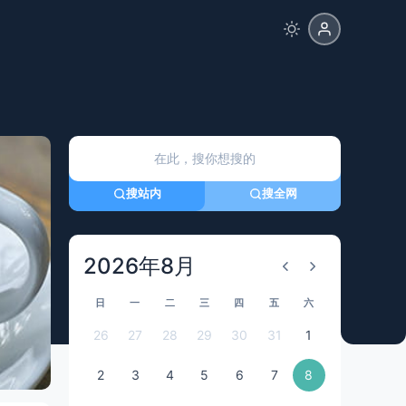
搜站内
搜全网
2026年8月
日
一
二
三
四
五
六
26
27
28
29
30
31
1
2
3
4
5
6
7
8