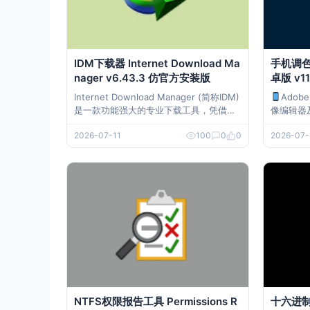
IDM下载器 Internet Download Ma
手机调色软
nager v6.43.3 仿官方安装版
卓版 v1
Internet Download Manager (简称IDM)
Adob
是一款功能强大的专业下载工具，凭借多
像编辑器
线程下载技术与断点续传核心优势，显著
Light
2026-07-11
100
0
0
2026-07-
提升下载速度，支持视频捕捉、批量下
AW照片
载、定时任务等实用功能，兼容主流浏览
理与去朦
器，操作简洁高效，满足各类文件下载需
修图编辑. 下载地址 手机调色软件 Ado
求。 软件下载 IDM下载器 In
Lightro
NTFS权限报告工具 Permissions R
十六进制编