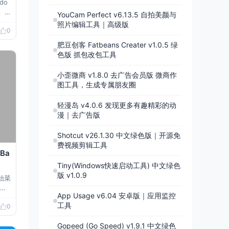
do
、
YouCam Perfect v6.13.5 自拍美颜与
FA
照片编辑工具｜高级版
0
D、
，
肥豆创客 Fatbeans Creater v1.0.5 绿
色版 抓包改包工具
小歪微商 v1.8.0 去广告会员版 微商作
图工具，生成专属朋友圈
轻漫岛 v4.0.6 发现更多有趣精彩的动
漫｜去广告版
Shotcut v26.1.30 中文绿色版｜开源免
费视频剪辑工具
Ba
Tiny(Windows快速启动工具) 中文绿色
版 v1.0.9
始菜
让
App Usage v6.04 安卓版｜应用监控
，
工具
0
…
着
Gopeed (Go Speed) v1.9.1 中文绿色
ws