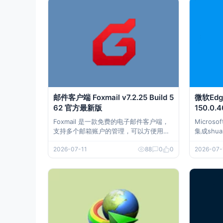
n Rec
邮件客户端 Foxmail v7.2.25 Build 5
微软Edge
62 官方最新版
150.0
Foxmail 是一款免费的电子邮件客户端，
Micro
支持多个邮箱账户的管理，可以方便用户
集成shu
收发邮件、管理联系人、处理日历等，适
dge+
2026-07-11
88
0
0
2026-07-
合个人用户及小型企业使用。它支持 IMA
实现便携
P、POP3 和 SMTP 协议，用户可以轻松
作，移除
设置和使用各种邮箱服务，如 QQ 邮箱、
等。 下载地址 微软Edge浏览器 Microsof
Gmail、Outlook 等。 下载地址
t Edge&