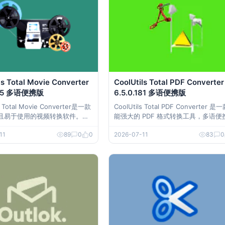
图片压缩转换工
ls Total Movie Converter
CoolUtils Total PDF Converter
0.85 多语便携版
6.5.0.181 多语便携版
s Total Movie Converter是一款
CoolUtils Total PDF Converter 是
且易于使用的视频转换软件。它
能强大的 PDF 格式转换工具，多语便
种视频文件格式转换为其他常见
免安装即可使用，支持将 PDF 批量转
11
89
0
0
2026-07-11
83
0
，如AVI、WMV、MP4等。同
Word、Excel、HTML、JPEG、TIFF
支持将视频文件转换为数字设备
多种格式，转换过程保留原文件文本、
，如iPad、iPhone、Androi
式与布局，兼顾高效性与精准性，是办
d手机等。 软件
场景下处理 PDF