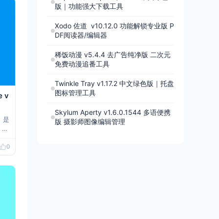
版｜功能强大下载工具
许
Xodo 佐道 v10.12.0 功能解锁专业版 P
DF阅读器/编辑器
稀饭动漫 v5.4.4 去广告纯净版 二次元
免费动漫追番工具
Twinkle Tray v1.17.2 中文绿色版｜托盘
图标管理工具
 v
Skylum Aperty v1.6.0.1544 多语便携
器）是
版 摄影师图像编辑管理
Ch
全
0
默认
系统
nt