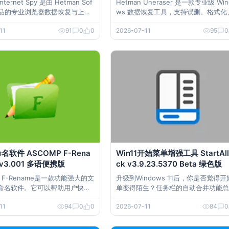
Internet Spy 是由 Hetman Sof
Hetman Uneraser 是一款专业级 Win
 出品的专业浏览器数据恢复与上网
ws 数据恢复工具，支持误删、格式化
工具，可深度恢复已删除的历史
分区丢失等场景，兼容 NTFS、FAT/ex
11
91
0
0
2026-07-11
95
0
码、下载记录、聊天痕迹等，支
T、APFS 等文件系统，可从硬盘、SS
痕模式、卸载浏览器、硬盘格式
U 盘、SD 卡等各类存储介质恢复文件
据提取，适用于家庭监护、数据
多语便携版免安装、即点即用。 软件下载
找回、数字取证等场景。 软件下载
文件恢复工具
软件 ASCOMP F-Rena
Win11开始菜单增强工具 StartAll
o v3.001 多语便携版
ck v3.9.23.5370 Beta 绿色版
P F-Rename是一款功能强大的文
升级到Windows 11后，你是否觉得开
命名软件。它可以帮助用户快
单变得陌生？任务栏的自动合并功能总
地对大量文件进行批量重命名操
你误触？右键菜单被折叠得“藏头露尾”
11
94
0
0
2026-07-11
84
0
连资源管理器的操作逻辑都变得复杂…
e Pro v3.001 多语便携版 夸
这些改变看似微小，却实实在在地影响
//pan.quark.cn/s/f5
日常使用效率。对于习惯了经典Windo