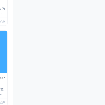
s 的
70
ffi
0
集格
，
像
cr
功能
注册
私
0
全