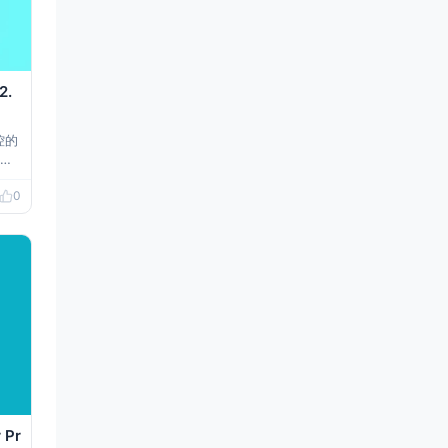
2.
控的
对
，
0
能
度
。
 Pr