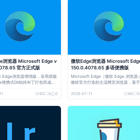
操作逻辑的用户来说，StartAllBack或
能成为你的“系统优
浏览器 Microsoft Edge v
微软Edge浏览器 Microsoft Edge
.4078.65 官方正式版
150.0.4078.65 多语便携版
soft Edge浏览器增强版，采用原版
Microsoft Edge（微软 Edge 浏览
ax便携式Dll劫持补丁打包而成，e
微软官方打造的主流网页浏览器，基于 
+增强软件模块，主要用于保存数据
romium 内核开发，兼具高速浏览、安
11
93
0
0
2026-07-11
90
0
式，增强标签页和标签栏便捷操
防护与丰富功能，既是 Windows 10 
开发者模式警告和更新错误警告
浏览器，也完美兼容其他 Windows 
及移动设备。本版为多语便携版，由 Ce
nbs
o8 优化制作，无需安装、不