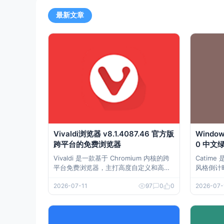
最新文章
Vivaldi浏览器 v8.1.4087.46 官方版
Window
跨平台的免费浏览器
0 中文
Vivaldi 是一款基于 Chromium 内核的跨
Catime
平台免费浏览器，主打高度自定义和高效
风格倒计
率操作。它整合标签分组、广告拦截、隐
有透明可
2026-07-11
97
0
0
2026-07-
私保护、侧边栏应用等多项高级功能，适
间设置灵
合重度上网用户、内容创作者及效率爱好
满足学习
者使用。 下载地址 Vivaldi浏览器 v8.1.40
求。 下载地址 Windows倒计时工具 Cati
87.46 官方版 跨平台
me v1.