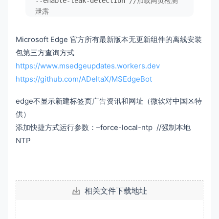
--enable-leak-detection 
//加载网页检测
泄露
--disable-component-update 
//禁止组件更
新
Microsoft Edge 官方所有最新版本无更新组件的离线安装
--disable-background-networking 
//禁用
包第三方查询方式
后台联网检查更新
https://www.msedgeupdates.workers.dev
# 加参数优化启动快捷方式示例：
https://github.com/ADeltaX/MSEdgeBot
msedge.exe --user-data-dir=Data --
disk-cache-dir=Cache --no-first-run --
edge不显示新建标签页广告资讯和网址（微软对中国区特
enable-ftp --enable-gpu-rasterization 
供）
--enable-leak-detection --disable-
添加快捷方式运行参数：–force-local-ntp //强制本地
component-update --disable-crash-
NTP
reporter --disable-breakpad --disable-
features=msUndersideButton --disable-
background-networking --disable-
logging --disable-notifications --no-
report-upload --
print
-to-pdf-no-header 
相关文件下载地址
--save-page-
as
-mhtml --site-per-
process --crash-server-url=
"0.0.0.0"
 -
-force-update-remote-url=
"0.0.0.0"
 --