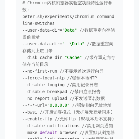
# Chromium内核浏览器实验室功能特性运行参
数：
peter.sh/experiments/chromium-command-
line-switches

--user-data-dir=
"Data"
//数据重定向存储
当前目录 
--user-data-dir=
"..\Data"
//数据重定向
存储到上层目录 
--disk-cache-dir=
"Cache"
//缓存重定向存
储存当前目录
--no-first-run 
//不显示首次运行向导
--force-local-ntp 
//强制本地NTP
--disable-logging 
//禁用记录日志
--disable-breakpad 
//禁用崩溃报告
--no-report-upload 
//不发送匿名数据
--*-*-url=
"0.0.0.0"
//强制指向无效地址
--bwsi 
//开启访客模式 (无扩展无登录同步)
--enable-ftp 
//允许ftp (88版本后不支持)
--disable-notifications 
//禁用网页通知
--make-
default
-browser 
//设置默认浏览器