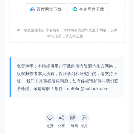
google-url=
"0.0.0.0"
 --trace-upload-
百度网盘下载
夸克网盘下载
url=
"0.0.0.0"
::屏蔽Win7低版本提示(仅限v109以下版本)

©下载资源版权归作者所有；本站所有资源均来源于网络，仅供
cmd /k reg add 
学习使用，请支持正版！
"HKCU\Software\Policies\Microsoft\Edge
"
 /f /v 
"SuppressUnsupportedOSWarning"
/t REG_DWORD /d 
"1"
::解除v110以上版本默认禁用IE浏览器限制

免责声明：本站提供用户下载的所有资源均来自网络，
cmd /k reg add 
版权归作者本人所有，仅限学习和研究目的，请支持正
"HKLM\SOFTWARE\Microsoft\Windows\Curre
版！ 我们非常重视版权问题，如有侵权请邮件与我们联
ntVersion\Policies\Ext\CLSID"
 /f /v 
"
系处理。敬请谅解！邮件：cn88in@outlook.com
{1FD49718-1D00-4B19-AF5F-
070AF6D5D54C}"
 /t REG_DWORD /d 
"0"
::隐藏v111以上版本新增的右上角发现按钮

cmd /k reg add 
"HKLM\SOFTWARE\Policies\Microsoft\Edge
点赞
分享
二维码
海报
"
 /f /v 
"HubsSidebarEnabled"
 /t 