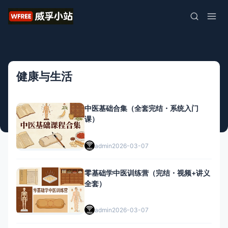
健康与生活
中医基础合集（全套完结・系统入门
课）
admin
2026-03-07
零基础学中医训练营（完结・视频+讲义
全套）
admin
2026-03-07