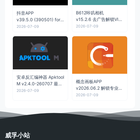
B612咔叽相机
抖音APP
v15.2.6 去广告解锁VIP
v39.5.0 (390501) for
订阅版
Android 去广告无水印
2026-07-09
2026-07-09
纯净版
安卓反汇编神器 Apktool
概念画板APP
M v2.4.0-260707 最新
v2026.06.2 解锁专业版
版
2026-07-09
矢量素描本
2026-07-09
威孚小站