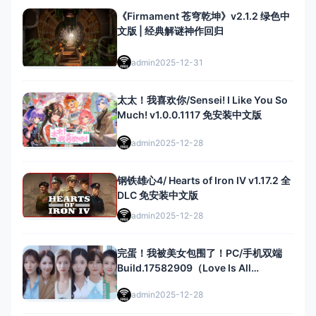
《Firmament 苍穹乾坤》v2.1.2 绿色中
文版 | 经典解谜神作回归
admin
2025-12-31
太太！我喜欢你/Sensei! I Like You So
Much! v1.0.0.1117 免安装中文版
admin
2025-12-28
钢铁雄心4/ Hearts of Iron IV v1.17.2 全
DLC 免安装中文版
admin
2025-12-28
完蛋！我被美女包围了！PC/手机双端
Build.17582909（Love Is All
Around）免安装中文版
admin
2025-12-28